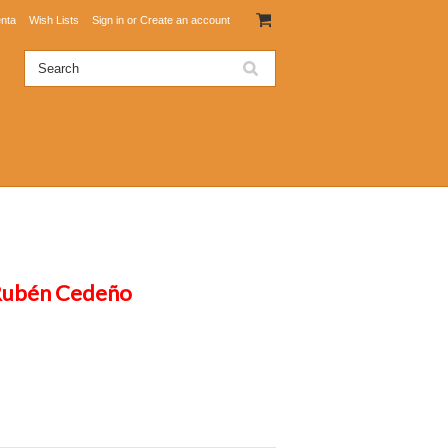
nta
Wish Lists
Sign in
or
Create an account
 Rubén Cedeño