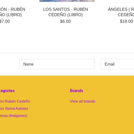
IÓN - RUBÉN
LOS SANTOS - RUBÉN
ÁNGELES | 
O (LIBRO)
CEDEÑO (LIBRO)
CEDEÑ
$7.00
$6.00
$18.00
egories
Brands
ros Rubén Cedeño
View all brands
ros Varios Autores
inas (Imágenes)