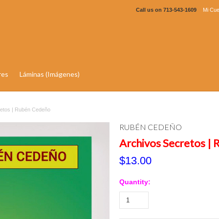
Call us on
713-543-1609
Mi Cue
res
Láminas (Imágenes)
retos | Rubén Cedeño
RUBÉN CEDEÑO
Archivos Secretos |
$13.00
Quantity: