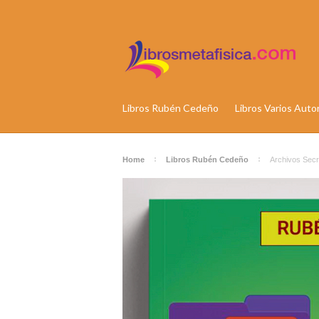
Libros Rubén Cedeño
Libros Varios Auto
Home
Libros Rubén Cedeño
Archivos Sec