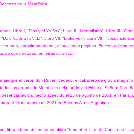
octores de la Metafísica.
mos: Libro I, “Dios y el Yo Soy”; Libro II, “Mentalismo”; Libro III, “Ora
“Dale Valor a tu Vida”; Libro VII, “Biblia Fox”; Libro VIII, “Jesucristo De
que suman, aproximadamente, ochocientas páginas. En esta edición to
tas de otros autores, en letras cursivas.
naje que el barón don Rubén Cedeño, el caballero de gracia magistra
s, todos los grupos de Metafísica del mundo y la Editorial Señora Port
u desencarnación, hecho acaecido el 13 de agosto de 1951, en París. Es
, para el 13 de agosto de 2021 en Buenos Aires, Argentina.
imer libro o tomo del metamegalibro
“Emmet Fox Total”
. Consta de cinc