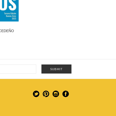
 CEDEÑO
)