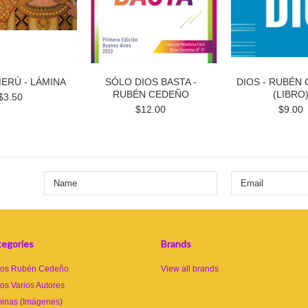
ERÚ - LÁMINA
SÓLO DIOS BASTA -
DIOS - RUBÉN
RUBÉN CEDEÑO
(LIBRO
$3.50
$12.00
$9.00
egories
Brands
ros Rubén Cedeño
View all brands
ros Varios Autores
inas (Imágenes)