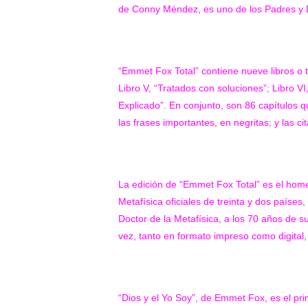
de Conny Méndez, es uno de los Padres y D
“Emmet Fox Total” contiene nueve libros o to
Libro V, “Tratados con soluciones”; Libro VI, 
Explicado”.
En conjunto, son 86 capítulos 
las frases importantes, en negritas; y las ci
La edición de
“Emmet Fox Total”
es el home
Metafísica oficiales de treinta y dos paíse
Doctor de la Metafísica, a los 70 años de s
vez, tanto en formato impreso como digital
“Dios y el Yo Soy”
, de Emmet Fox, es el pr