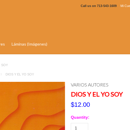
Call us on
713-543-1609
Mi Cue
res
Láminas (Imágenes)
O SOY
DIOS Y EL YO SOY
VARIOS AUTORES
DIOS Y EL YO SOY
$12.00
Quantity: