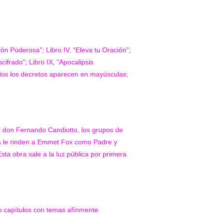
ción Poderosa”; Libro IV, “Eleva tu Oración”;
scifrado”; Libro IX, “Apocalipsis
dos los decretos aparecen en mayúsculas;
l don Fernando Candiotto, los grupos de
eña le rinden a Emmet Fox como Padre y
ta obra sale a la luz pública por primera
o capítulos con temas afínmente