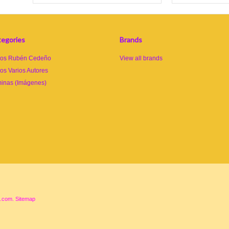
egories
Brands
ros Rubén Cedeño
View all brands
ros Varios Autores
inas (Imágenes)
a.com.
Sitemap