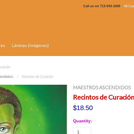
Call us on
713-543-1609
Mi Cue
res
Láminas (Imágenes)
uración
cendidos
Recintos de Curación
MAESTROS ASCENDIDOS
Recintos de Curació
$18.50
Quantity: