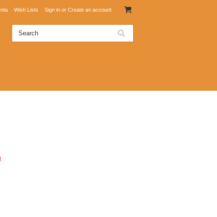
nta
Wish Lists
Sign in
or
Create an account
n