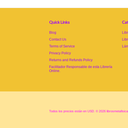
Quick Links
Cat
Blog
Lib
Contact Us
Lib
Terms of Service
Lám
Privacy Policy
Returns and Refunds Policy
Facilitador Responsable de esta Librería
Online.
Todos los precios están en
USD
.
© 2026 librosmetafisic